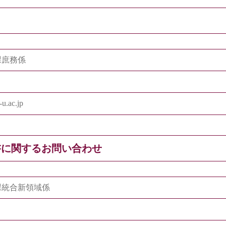
課庶務係
u.ac.jp
書に関するお問い合わせ
課統合新領域係