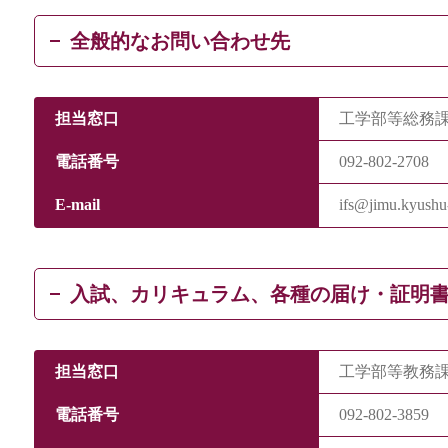
全般的なお問い合わせ先
担当窓口
工学部等総務
電話番号
092-802-2708
E-mail
ifs@jimu.kyushu-
入試、カリキュラム、各種の届け・証明
担当窓口
工学部等教務
電話番号
092-802-3859