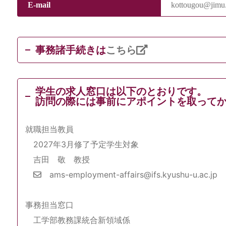
E-mail
kottougou@jimu.
事務諸手続きは
こちら
学生の求人窓口は以下のとおりです。
訪問の際には事前にアポイントを取って
就職担当教員
2027年3月修了予定学生対象
吉田 敬 教授
ams-employment-affairs@ifs.kyushu-u.ac.jp
事務担当窓口
工学部教務課統合新領域係