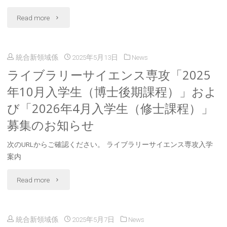
「入
"研
Read more
試
究
説
統合新領域係
2025年5月13日
News
デ
ライブラリーサイエンス専攻「2025
明
ー
年10月入学生（博士後期課程）」およ
会」
タ
び「2026年4月入学生（修士課程）」
開
管
募集のお知らせ
催
理
次のURLからご確認ください。 ライブラリーサイエンス専攻入学
案
案内
（RDM）
内"
支
"ラ
Read more
援
イ
統合新領域係
2025年5月7日
News
人
ブ