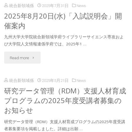
統合新領域係
2025年7月31日
News
2025年8月20日(水)「入試説明会」開
催案内
九州大学大学院統合新領域学府ライブラリーサイエンス専攻およ
び大学院人文情報連係学府では、2025年1 …
"2025
Read more
年
統合新領域係
2025年5月21日
News
8
研究データ管理（RDM）支援人材育成
月
プログラムの2025年度受講者募集の
20
お知らせ
日
研究データ管理（RDM）支援人材育成プログラムの2025年度受講
(水)
者募集要項を掲載しました。詳細は出願 …