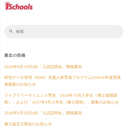
ペ
度
年
試
受
10
ー
説
講
月
検
ジ
検
明
索
索
者
入
対
会」
送
象
募
学
開
最近の投稿
り
集
生
催
2026年8月19日(水)「入試説明会」開催案内
の
（博
案
研究データ管理（RDM）支援人材育成プログラムの2026年度受講
者募集のお知らせ
お
士
内"
ライブラリーサイエンス専攻「2026年10月入学生（博士後期課
知
後
程）」および「2027年4月入学生（修士課程）」募集のお知らせ
ら
期
2026年5月20日(水)「入試説明会」開催案内
せ"
課
修士論文公聴会のお知らせ