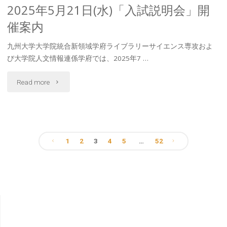
2025年5月21日(水)「入試説明会」開
材
ラ
催案内
育
リ
九州大学大学院統合新領域学府ライブラリーサイエンス専攻およ
成
ー
び大学院人文情報連係学府では、2025年7 …
プ
サ
"2025
Read more
ロ
イ
年
グ
エ
5
ラ
ン
1
2
3
4
5
…
52
月
ム
ス
投
21
の
専
稿
日
2025
攻
(水)
の
年
「2025
「入