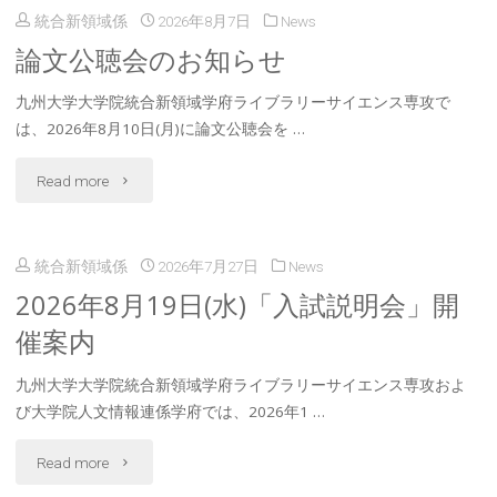
統合新領域係
2026年8月7日
News
論文公聴会のお知らせ
九州大学大学院統合新領域学府ライブラリーサイエンス専攻で
は、2026年8月10日(月)に論文公聴会を …
"論
Read more
文
統合新領域係
2026年7月27日
News
公
2026年8月19日(水)「入試説明会」開
聴
催案内
会
九州大学大学院統合新領域学府ライブラリーサイエンス専攻およ
の
び大学院人文情報連係学府では、2026年1 …
お
"2026
Read more
知