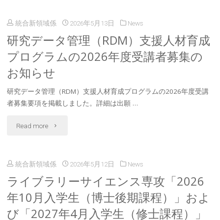
年
ら
統合新領域係
2026年5月13日
News
8
せ"
研究データ管理（RDM）支援人材育成
月
プログラムの2026年度受講者募集の
19
お知らせ
日
研究データ管理（RDM）支援人材育成プログラムの2026年度受講
(水)
者募集要項を掲載しました。詳細は出願 …
「入
"研
Read more
試
究
説
統合新領域係
2026年5月12日
News
デ
ライブラリーサイエンス専攻「2026
明
ー
年10月入学生（博士後期課程）」およ
会」
タ
び「2027年4月入学生（修士課程）」
開