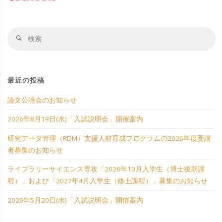
ー
ラ
ン
検
ジ
検
ム
ス
索
索
対
の
専
送
象
2026
攻
最近の投稿
り
年
「2026
論文公聴会のお知らせ
度
年
2026年8月19日(水)「入試説明会」開催案内
研究データ管理（RDM）支援人材育成プログラムの2026年度受講
受
10
者募集のお知らせ
講
月
ライブラリーサイエンス専攻「2026年10月入学生（博士後期課
者
入
程）」および「2027年4月入学生（修士課程）」募集のお知らせ
募
学
2026年5月20日(水)「入試説明会」開催案内
集
生