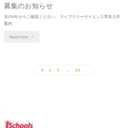
管
募集のお知らせ
催
理
次のURLからご確認ください。 ライブラリーサイエンス専攻入学
案
案内
（RDM）
内"
支
"ラ
Read more
援
イ
人
ブ
1
2
3
…
52
材
ラ
投
育
リ
稿
成
ー
プ
サ
の
ロ
イ
ペ
グ
エ