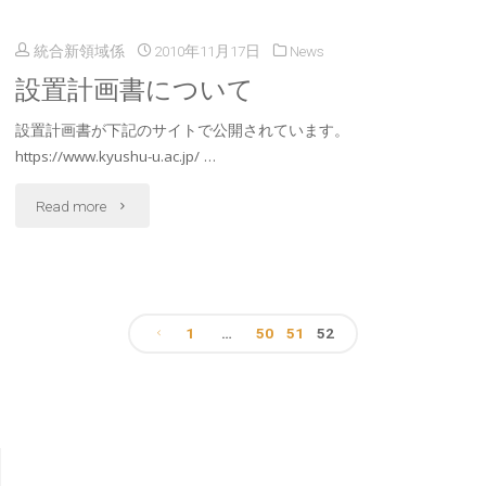
ン
て"
統合新領域係
2010年11月17日
News
ポ
設置計画書について
ジ
設置計画書が下記のサイトで公開されています。
ウ
https://www.kyushu-u.ac.jp/ …
ム
"設
Read more
「ラ
置
イ
計
ブ
1
…
50
51
52
画
ラ
投
書
リ
稿
に
ー
つ
の
を