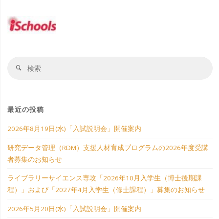
い
ペ
科
て"
学
ー
す
検
ジ
検
索
索
る」
対
送
象
の
最近の投稿
り
ご
2026年8月19日(水)「入試説明会」開催案内
案
研究データ管理（RDM）支援人材育成プログラムの2026年度受講
内"
者募集のお知らせ
ライブラリーサイエンス専攻「2026年10月入学生（博士後期課
程）」および「2027年4月入学生（修士課程）」募集のお知らせ
2026年5月20日(水)「入試説明会」開催案内