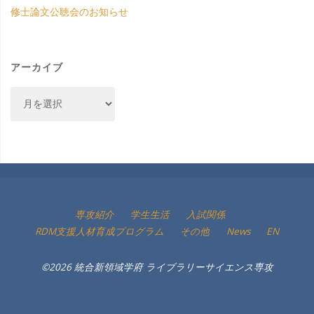
修士論文公聴会のお知らせ
アーカイブ
ア
ー
カ
イ
ブ
専攻紹介
学生生活
入試関係
RDM支援人材育成プログラム
その他
News
EN
©2026 統合新領域学府 ライブラリーサイエンス専攻