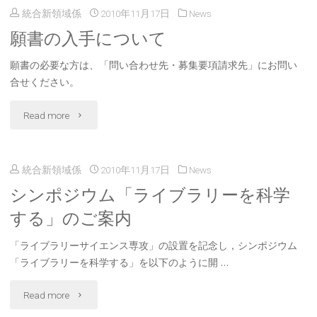
統合新領域係
2010年11月17日
News
願書の入手について
願書の必要な方は、「問い合わせ先・募集要項請求先」にお問い
合せください。
"願
Read more
書
統合新領域係
2010年11月17日
News
の
シンポジウム「ライブラリーを科学
入
する」のご案内
手
「ライブラリーサイエンス専攻」の設置を記念し，シンポジウム
に
「ライブラリーを科学する」を以下のように開 …
つ
"シ
Read more
い